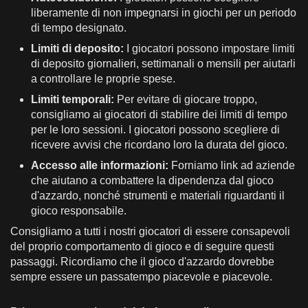
liberamente di non impegnarsi in giochi per un periodo
di tempo designato.
Limiti di deposito:
I giocatori possono impostare limiti
di deposito giornalieri, settimanali o mensili per aiutarli
a controllare le proprie spese.
Limiti temporali:
Per evitare di giocare troppo,
consigliamo ai giocatori di stabilire dei limiti di tempo
per le loro sessioni. I giocatori possono scegliere di
ricevere avvisi che ricordano loro la durata del gioco.
Accesso alle informazioni:
Forniamo link ad aziende
che aiutano a combattere la dipendenza dal gioco
d'azzardo, nonché strumenti e materiali riguardanti il
gioco responsabile.
Consigliamo a tutti i nostri giocatori di essere consapevoli
del proprio comportamento di gioco e di seguire questi
passaggi. Ricordiamo che il gioco d'azzardo dovrebbe
sempre essere un passatempo piacevole e piacevole.