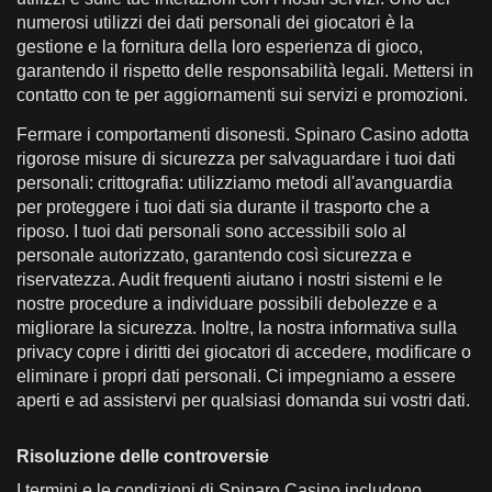
numerosi utilizzi dei dati personali dei giocatori è la
gestione e la fornitura della loro esperienza di gioco,
garantendo il rispetto delle responsabilità legali. Mettersi in
contatto con te per aggiornamenti sui servizi e promozioni.
Fermare i comportamenti disonesti. Spinaro Casino adotta
rigorose misure di sicurezza per salvaguardare i tuoi dati
personali: crittografia: utilizziamo metodi all'avanguardia
per proteggere i tuoi dati sia durante il trasporto che a
riposo. I tuoi dati personali sono accessibili solo al
personale autorizzato, garantendo così sicurezza e
riservatezza. Audit frequenti aiutano i nostri sistemi e le
nostre procedure a individuare possibili debolezze e a
migliorare la sicurezza. Inoltre, la nostra informativa sulla
privacy copre i diritti dei giocatori di accedere, modificare o
eliminare i propri dati personali. Ci impegniamo a essere
aperti e ad assistervi per qualsiasi domanda sui vostri dati.
Risoluzione delle controversie
I termini e le condizioni di Spinaro Casino includono