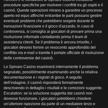
procedure specifiche per risolvere i conflitti tra gli ospiti e il
casinò. Queste operazioni mirano a garantire un processo
aperto ed equo affinché entrambe le parti possano gestire
eventuali problemi che potrebbero sorgere durante le
transazioni finanziarie o il gioco d'azzardo. In caso di
controversia, si consiglia ai giocatori di provare prima una
risoluzione informale contattando prima il team di
assistenza clienti. Se il problema è ancora irrisolto, i
giocatori devono fornire un resoconto approfondito del
conflitto via e-mail o tramite il portale ufficiale di risoluzione
delle controversie del casinò.
Lo Spinaro Casino esaminerà internamente il problema
segnalato, possibilmente esaminando anche la relativa
documentazione e i registri di gioco. A seguito
dell'indagine, il casinò risponderà formalmente
descrivendo in dettaglio i risultati e le correzioni suggerite.
Escalation: se la soluzione suggerita dal casinò non
dovesse funzionare, i giocatori potrebbero chiedere
un'ulteriore ispezione da parte di un mediatore terzo e