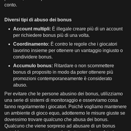
conto.
Diversi tipi di abuso dei bonus
Account multipli:
È illegale creare più di un account
per richiedere bonus più di una volta.
Coordinamento:
È contro le regole che i giocatori
lavorino insieme per ottenere un vantaggio ingiusto o
condividere bonus.
Accumulo bonus:
Ritardare o non scommettere
bonus di proposito in modo da poter ottenere più
promozioni contemporaneamente è considerato
abuso.
Per evitare che le persone abusino dei bonus, utilizziamo
una serie di sistemi di monitoraggio e osserviamo cosa
fanno regolarmente i giocatori. Poiché vogliamo mantenere
un ambiente di gioco equo, adotteremo le misure giuste se
dovessimo trovare qualcuno che abusa dei bonus.
Qualcuno che viene sorpreso ad abusare di un bonus