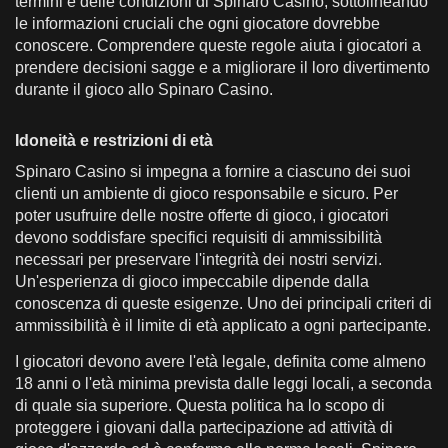
termini e delle condizioni di Spinaro Casino, sottolineando
le informazioni cruciali che ogni giocatore dovrebbe
conoscere. Comprendere queste regole aiuta i giocatori a
prendere decisioni sagge e a migliorare il loro divertimento
durante il gioco allo Spinaro Casino.
Idoneità e restrizioni di età
Spinaro Casino si impegna a fornire a ciascuno dei suoi
clienti un ambiente di gioco responsabile e sicuro. Per
poter usufruire delle nostre offerte di gioco, i giocatori
devono soddisfare specifici requisiti di ammissibilità
necessari per preservare l'integrità dei nostri servizi.
Un'esperienza di gioco impeccabile dipende dalla
conoscenza di queste esigenze. Uno dei principali criteri di
ammissibilità è il limite di età applicato a ogni partecipante.
I giocatori devono avere l'età legale, definita come almeno
18 anni o l'età minima prevista dalle leggi locali, a seconda
di quale sia superiore. Questa politica ha lo scopo di
proteggere i giovani dalla partecipazione ad attività di