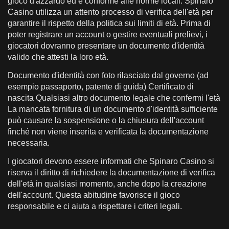
gioco d'azzardo ed è conforme alle norme locali. Spinaro
Casino utilizza un attento processo di verifica dell'età per
garantire il rispetto della politica sui limiti di età. Prima di
poter registrare un account o gestire eventuali prelievi, i
giocatori dovranno presentare un documento d'identità
valido che attesti la loro età.
Documento d'identità con foto rilasciato dal governo (ad
esempio passaporto, patente di guida) Certificato di
nascita Qualsiasi altro documento legale che confermi l'età
La mancata fornitura di un documento d'identità sufficiente
può causare la sospensione o la chiusura dell'account
finché non viene inserita e verificata la documentazione
necessaria.
I giocatori devono essere informati che Spinaro Casino si
riserva il diritto di richiedere la documentazione di verifica
dell'età in qualsiasi momento, anche dopo la creazione
dell'account. Questa abitudine favorisce il gioco
responsabile e ci aiuta a rispettare i criteri legali.