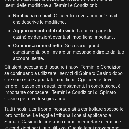
utenti delle modifiche ai Termini e Condizioni:
Notifica via e-mail:
Gli utenti riceveranno un'e-mail
che descrive le modifiche.
Aggiornamento del sito web:
La home page del
casinò evidenzierà eventuali modifiche importanti.
Comunicazione diretta:
Se ci sono grandi
cambiamenti, puoi inviare un messaggio diretto dal tuo
account utente.
Gli utenti accettano di seguire i nuovi Termini e Condizioni
se continuano a utilizzare i servizi di Spinaro Casino dopo
che sono state apportate modifiche. Ogni utente deve
tenere il passo con questi cambiamenti. In conclusione, è
importante conoscere i Termini e Condizioni di Spinaro
Casino per divertirsi giocando.
Tutti i nostri utenti sono incoraggiati a controllare spesso le
loro notifiche. Le leggi e i tribunali che si applicano a
Spinaro Casino decideranno come interpretare i termini e
le condizioni per il suo utilizzo. Queste leggi provengono