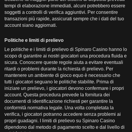
tempi di elaborazione immediati, alcuni potrebbero essere
soggetti a controlli di verifica aggiuntivi. Per consentire
transazioni più rapide, assicurati sempre che i dati del tuo
account siano aggiornati.
Politiche e limiti di prelievo
Le politiche e i limiti di prelievo di Spinaro Casino hanno lo
scopo di garantire ai nostri giocatori una procedura fluida e
sicura. Conoscere queste regole aiuta a evitare eventuali
ritardi o problemi durante la richiesta di prelievo. Per
mantenere un ambiente di gioco equo è necessario che
tutti i giocatori seguano le politiche stabilite. Prima di
iniziare un prelievo, i giocatori devono confermare i propri
account. Questa procedura prevede la fornitura dei
documenti di identificazione richiesti per garantire la
conformità normativa legale. Una volta completata la
verifica, i giocatori potranno accedere senza problemi ai
propri guadagni. I limiti di prelievo su Spinaro Casino
dipendono dal metodo di pagamento scelto e dal livello di