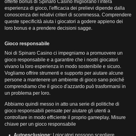
offerte bonus di Spinaro Casino migliorano l'intera
esperienza di gioco, l'efficacia dei prelievi dipende dalla
conoscenza dei relativi criteri di scommessa. Comprendere
queste specificità aiuta i giocatori a godere appieno dei
loro bonus e a prendere decisioni sagge.
Gioco responsabile
Noi di Spinaro Casino ci impegniamo a promuovere un
gioco responsabile e a garantire che i nostri giocatori
vivano la loro esperienza in modo sostenibile e sicuro.
Vogliamo offrire strumenti e supporto per aiutare alcune
persone a mantenere un ambiente di gioco sano poiché
comprendiamo che il gioco d'azzardo può trasformarsi in
un problema per loro.
Abbiamo quindi messo in atto una serie di politiche di
gioco responsabili pensate per aiutare gli utenti a
controllare in modo efficiente il proprio gameplay. Misure
chiave per un gioco responsabile
Autoesclusione:
I giocatori possono scegliere