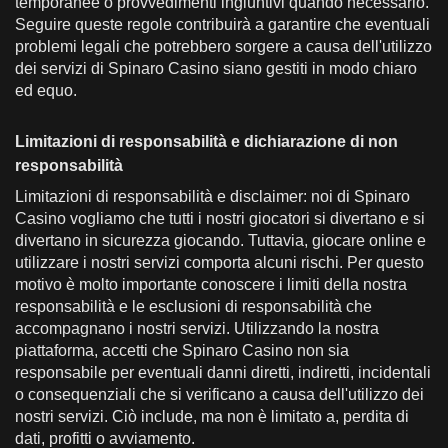
temporanee o provvedimenti ingiuntivi quando necessario.
Seguire queste regole contribuirà a garantire che eventuali
problemi legali che potrebbero sorgere a causa dell'utilizzo
dei servizi di Spinaro Casino siano gestiti in modo chiaro
ed equo.
Limitazioni di responsabilità e dichiarazione di non
responsabilità
Limitazioni di responsabilità e disclaimer: noi di Spinaro
Casino vogliamo che tutti i nostri giocatori si divertano e si
divertano in sicurezza giocando. Tuttavia, giocare online e
utilizzare i nostri servizi comporta alcuni rischi. Per questo
motivo è molto importante conoscere i limiti della nostra
responsabilità e le esclusioni di responsabilità che
accompagnano i nostri servizi. Utilizzando la nostra
piattaforma, accetti che Spinaro Casino non sia
responsabile per eventuali danni diretti, indiretti, incidentali
o consequenziali che si verificano a causa dell'utilizzo dei
nostri servizi. Ciò include, ma non è limitato a, perdita di
dati, profitti o avviamento.