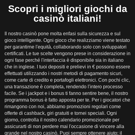
Scopri i migliori giochi da
del rischio e la politica 18+
casinò italiani!
Come ottenere il massimo da Spinaro:
I migliori consigli per la gestione degli account:
Il nostro casinò pone molta enfasi sulla sicurezza e sul
gioco intelligente. Ogni gioco che realizziamo viene testato
per garantirne l'equità, collaborando solo con sviluppatori
certificati. Le tue scelte vengono prese in considerazione in
ogni fase perché l'interfaccia è disponibile sia in italiano
che in inglese. I tuoi depositi e prelievi in € possono essere
effettuati utilizzando i nostri metodi di pagamento sicuri,
come carte di credito e portafogli elettronici. Con pochi clic,
una transazione è completa, rendendo l'intero processo
facile. Se i jackpot e i bonus ti fanno sentire bene, il nostro
programma bonus è fatto apposta per te. Per i giocatori che
rimangono con noi, abbiamo promozioni regolari come
offerte di cashback, giri gratuiti e tornei speciali. Ogni
giorno, controlla il nostro calendario promozionale per
assicurarti di non perdere mai l'occasione di vincere alla
grande nel nostro casinò. Puoi sempre ottenere aiuto; il