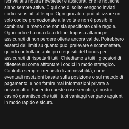
iscriviti alla nostra newsletter e assicurati che le notifiche
siano sempre attive. È qui che di solito vengono inviati
codici sensibili al tempo. Ogni giocatore può utilizzare un
solo codice promozionale alla volta e non è possibile
combinarli a meno che non sia specificato dalle regole.
Ogni codice ha una data di fine. Imposta allarmi per
assicurarti di non perdere offerte ancora valide. Potrebbero
esserci dei limiti su quanto puoi prelevare e scommettere,
quindi controlla in anticipo i requisiti del bonus per
assicurarti di rispettarli tutti. Chiediamo a tutti i giocatori di
riflettere su come affrontare i codici in modo strategico.
Controlla sempre i requisiti di ammissibilità, come
eventuali restrizioni basate sulla posizione o sul metodo di
pagamento, e non fornire mai informazioni private a
nessun altro. Facendo queste cose semplici, il nostro
casinò garantisce che tutti i tuoi vantaggi vengano aggiunti
in modo rapido e sicuro.