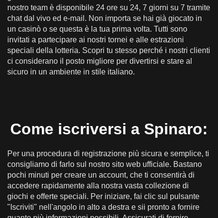
nostro team è disponibile 24 ore su 24, 7 giorni su 7 tramite
chat dal vivo ed e-mail. Non importa se hai già giocato in
un casinò o se questa è la tua prima volta. Tutti sono
invitati a partecipare ai nostri tornei e alle estrazioni
speciali della lotteria. Scopri tu stesso perché i nostri clienti
ci considerano il posto migliore per divertirsi e stare al
sicuro in un ambiente in stile italiano.
Come iscriversi a Spinaro:
Per una procedura di registrazione più sicura e semplice, ti
consigliamo di farlo sul nostro sito web ufficiale. Bastano
pochi minuti per creare un account, che ti consentirà di
accedere rapidamente alla nostra vasta collezione di
giochi e offerte speciali. Per iniziare, fai clic sul pulsante
"Iscriviti" nell'angolo in alto a destra e sii pronto a fornire
quante più informazioni possibili. Assicurati di fornire