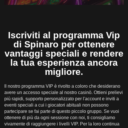
Iscriviti al programma Vip
di Spinaro per ottenere
vantaggi speciali e rendere
la tua esperienza ancora
migliore.
Il nostro programma VIP è rivolto a coloro che desiderano
avere un accesso speciale al nostro casinò. Ottieni prelievi
più rapidi, supporto personalizzato per l'account e inviti a
eventi speciali a cui i giocatori abituali non possono
partecipare se fai parte di questo piccolo gruppo. Se vuoi
ottenere di più da ogni sessione con noi, ti consigliamo
vivamente di raggiungere i livelli VIP. Per la loro continua