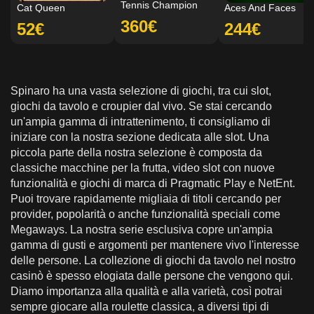
Tennis Champion
Cat Queen
Aces And Faces
360€
52€
244€
Spinaro ha una vasta selezione di giochi, tra cui slot,
giochi da tavolo e croupier dal vivo. Se stai cercando
un'ampia gamma di intrattenimento, ti consigliamo di
iniziare con la nostra sezione dedicata alle slot. Una
piccola parte della nostra selezione è composta da
classiche macchine per la frutta, video slot con nuove
funzionalità e giochi di marca di Pragmatic Play e NetEnt.
Puoi trovare rapidamente migliaia di titoli cercando per
provider, popolarità o anche funzionalità speciali come
Megaways. La nostra serie esclusiva copre un'ampia
gamma di gusti e argomenti per mantenere vivo l'interesse
delle persone. La collezione di giochi da tavolo nel nostro
casinò è spesso elogiata dalle persone che vengono qui.
Diamo importanza alla qualità e alla varietà, così potrai
sempre giocare alla roulette classica, a diversi tipi di