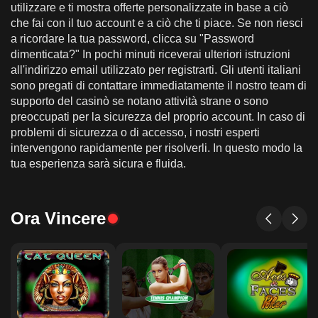
utilizzare e ti mostra offerte personalizzate in base a ciò
che fai con il tuo account e a ciò che ti piace. Se non riesci
a ricordare la tua password, clicca su "Password
dimenticata?" In pochi minuti riceverai ulteriori istruzioni
all'indirizzo email utilizzato per registrarti. Gli utenti italiani
sono pregati di contattare immediatamente il nostro team di
supporto del casinò se notano attività strane o sono
preoccupati per la sicurezza del proprio account. In caso di
problemi di sicurezza o di accesso, i nostri esperti
intervengono rapidamente per risolverli. In questo modo la
tua esperienza sarà sicura e fluida.
Ora Vincere