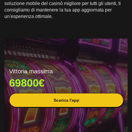
soluzione mobile del casinò migliore per tutti gli utenti, ti
consigliamo di mantenere la tua app aggiornata per
un'esperienza ottimale.
Vittoria massima
69800€
Scarica l'app