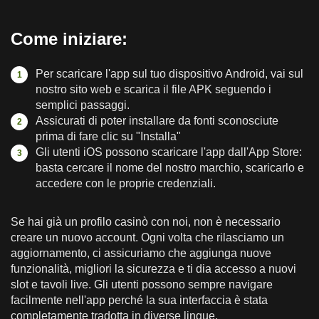
Come iniziare:
Per scaricare l'app sul tuo dispositivo Android, vai sul
nostro sito web e scarica il file APK seguendo i
semplici passaggi.
Assicurati di poter installare da fonti sconosciute
prima di fare clic su "Installa"
Gli utenti iOS possono scaricare l'app dall'App Store:
basta cercare il nome del nostro marchio, scaricarlo e
accedere con le proprie credenziali.
Se hai già un profilo casinò con noi, non è necessario
creare un nuovo account. Ogni volta che rilasciamo un
aggiornamento, ci assicuriamo che aggiunga nuove
funzionalità, migliori la sicurezza e ti dia accesso a nuovi
slot e tavoli live. Gli utenti possono sempre navigare
facilmente nell'app perché la sua interfaccia è stata
completamente tradotta in diverse lingue.