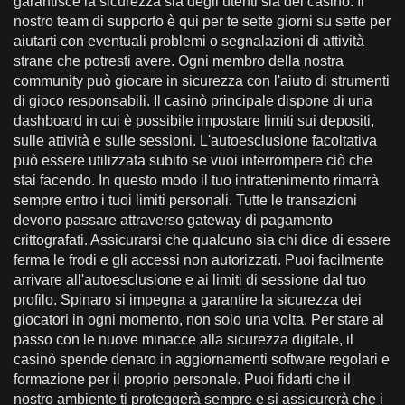
garantisce la sicurezza sia degli utenti sia del casinò. Il
nostro team di supporto è qui per te sette giorni su sette per
aiutarti con eventuali problemi o segnalazioni di attività
strane che potresti avere. Ogni membro della nostra
community può giocare in sicurezza con l'aiuto di strumenti
di gioco responsabili. Il casinò principale dispone di una
dashboard in cui è possibile impostare limiti sui depositi,
sulle attività e sulle sessioni. L'autoesclusione facoltativa
può essere utilizzata subito se vuoi interrompere ciò che
stai facendo. In questo modo il tuo intrattenimento rimarrà
sempre entro i tuoi limiti personali. Tutte le transazioni
devono passare attraverso gateway di pagamento
crittografati. Assicurarsi che qualcuno sia chi dice di essere
ferma le frodi e gli accessi non autorizzati. Puoi facilmente
arrivare all'autoesclusione e ai limiti di sessione dal tuo
profilo. Spinaro si impegna a garantire la sicurezza dei
giocatori in ogni momento, non solo una volta. Per stare al
passo con le nuove minacce alla sicurezza digitale, il
casinò spende denaro in aggiornamenti software regolari e
formazione per il proprio personale. Puoi fidarti che il
nostro ambiente ti proteggerà sempre e si assicurerà che i