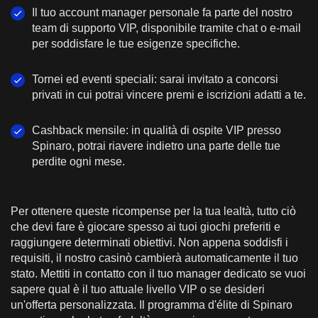
Il tuo account manager personale fa parte del nostro
team di supporto VIP, disponibile tramite chat o e-mail
per soddisfare le tue esigenze specifiche.
Tornei ed eventi speciali: sarai invitato a concorsi
privati in cui potrai vincere premi e iscrizioni adatti a te.
Cashback mensile: in qualità di ospite VIP presso
Spinaro, potrai riavere indietro una parte delle tue
perdite ogni mese.
Per ottenere queste ricompense per la tua lealtà, tutto ciò
che devi fare è giocare spesso ai tuoi giochi preferiti e
raggiungere determinati obiettivi. Non appena soddisfi i
requisiti, il nostro casinò cambierà automaticamente il tuo
stato. Mettiti in contatto con il tuo manager dedicato se vuoi
sapere qual è il tuo attuale livello VIP o se desideri
un'offerta personalizzata. Il programma d'élite di Spinaro